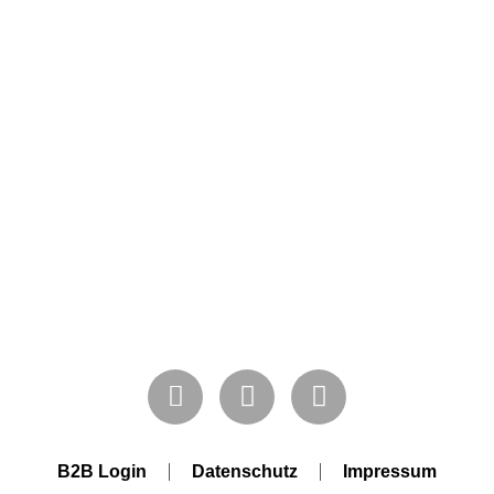
neichstädt, Mücheln (Geiseltal), Braunsbedra, Bad Lauchstädt, Teutschenthal, Röblingen am See, Wansleben am See, Lutherstadt Eisleben, Helfta, Wimmelburg, Hettstedt, S
ngen, Laucha an der Unstrut, Freyburg (Unstrut), Naumburg (Saale), Bad Kösen, Leuna, Merseburg, Schkopau, Bad Dürrenberg, Zöschen, Großkorbetha, Weißenfels, Zorbau,
B2B Login
Datenschutz
Impressum