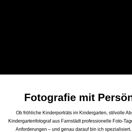
KiTa- & Schul
Fotografie mit Persönl
Weg von der Fotomappe: Profess
Ob fröhliche Kinderporträts im Kindergarten, stilvolle 
Kindergärten & Schulen mi
Kindergartenfotograf aus Farnstädt professionelle Foto-Tage
Anforderungen – und genau darauf bin ich spezialisiert