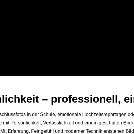
fotografie
ichkeit – professionell, e
ionelle Lösungen für
Abschlussfotos in der Schule, emotionale Hochzeitsreportagen ode
t Online-Login.
 mit Persönlichkeit, Verlässlichkeit und einem geschulten Blic
. Mit Erfahrung, Feingefühl und moderner Technik entstehen Bild